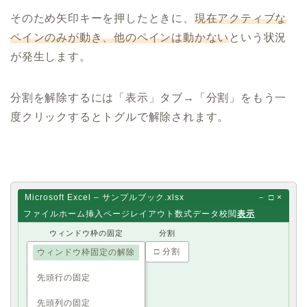
そのため矢印キーを押したときに、
現在アクティブな
ペインのみが動き、他のペインは動かない
という状況
が発生します。
分割を解除するには「表示」タブ→「分割」をもう一
度クリックするとトグルで解除されます。
Microsoft Excel – サンプルブック.xlsx
－ □ ×
ファイル
ホーム
挿入
ページレイアウト
数式
データ
校閲
表示
ウィンドウ枠の固定
分割
□ 分割
ウィンドウ枠固定の解除
先頭行の固定
先頭列の固定