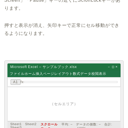
Screen」「Pause」キーの近くにScrollLockキーがあ
ります。
押すと表示が消え、矢印キーで正常にセル移動ができ
るようになります。
Microsoft Excel – サンプルブック.xlsx
－ □ ×
ファイル
ホーム
挿入
ページレイアウト
数式
データ
校閲
表示
A1
fx
（セルエリア）
Sheet1 Sheet2
スクロール
平均: – データの個数: – 合計:
Sheet3