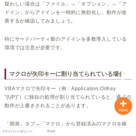
疑わしい場合は「ファイル」→「オプション」→「ア
ドイン」からアドインを一時的に無効化し、動作が改
善するか確認してみましょう。
特にサードパーティ製のアドインを多数導入している
環境では注意が必要です。
プライバシーポリシー
マクロが矢印キーに割り当てられている場合
Excel
VBAマクロで矢印キー（例：Application.OnKey
“{UP}”）に独自の処理が割り当てられていると、通常の
動作が上書きされることがあります。
MENU
「開発」タブ→「マクロ」から登録済みのマクロを確
Excel
認し、キー割り当てを行っているコードがないか確認
プライバシーポリシー