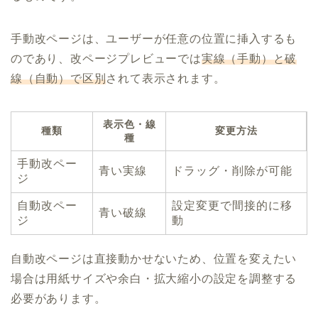
手動改ページは、ユーザーが任意の位置に挿入するも
のであり、改ページプレビューでは
実線（手動）と破
線（自動）で区別
されて表示されます。
表示色・線
種類
変更方法
種
手動改ペー
青い実線
ドラッグ・削除が可能
ジ
自動改ペー
設定変更で間接的に移
青い破線
ジ
動
自動改ページは直接動かせないため、位置を変えたい
場合は用紙サイズや余白・拡大縮小の設定を調整する
必要があります。