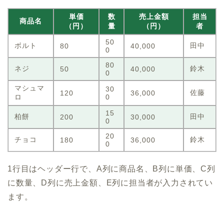
単価
数
売上金額
担当
商品名
（円）
量
（円）
者
50
ボルト
田中
80
40,000
0
80
ネジ
鈴木
50
40,000
0
マシュマ
30
佐藤
120
36,000
ロ
0
15
柏餅
田中
200
30,000
0
20
チョコ
鈴木
180
36,000
0
1行目はヘッダー行で、A列に商品名、B列に単価、C列
に数量、D列に売上金額、E列に担当者が入力されてい
ます。