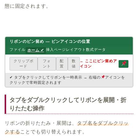
態に固定されます。
リボンのピン留め ― ピンアイコンの位置
ファイル
挿入
ページレイアウト
数式
データ
ホーム ✔
クリップボ
フォ
配
数
← ここにピン留めア
ード
ント
置
値
イコン
✔ タブをクリックしてリボンを一時表示 → 右端の
アイコンを
クリックで常時固定されます
タブをダブルクリックしてリボンを展開・折
りたたむ操作
リボンの折りたたみ・展開は、
タブ名をダブルクリッ
クする
ことでも切り替えられます。