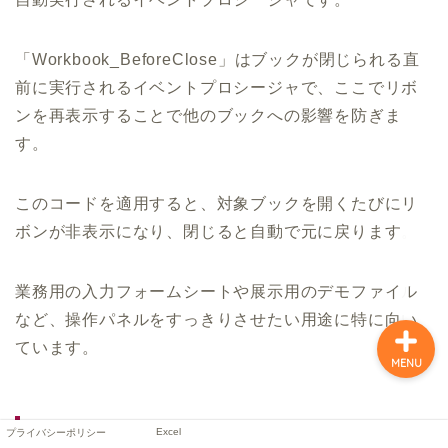
「Workbook_BeforeClose」はブックが閉じられる直
前に実行されるイベントプロシージャで、ここでリボ
ンを再表示することで他のブックへの影響を防ぎま
す。
プライバシーポリシー
このコードを適用すると、対象ブックを開くたびにリ
ボンが非表示になり、閉じると自動で元に戻ります。
Excel
業務用の入力フォームシートや展示用のデモファイル
など、操作パネルをすっきりさせたい用途に特に向い
ています。
MENU
VBAコードをThisWorkbookモジュールに記
Excel
プライバシーポリシー