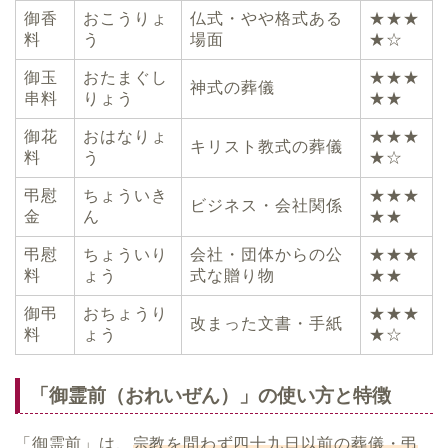
御香
おこうりょ
仏式・やや格式ある
★★★
料
う
場面
★☆
御玉
おたまぐし
★★★
神式の葬儀
串料
りょう
★★
御花
おはなりょ
★★★
キリスト教式の葬儀
料
う
★☆
弔慰
ちょういき
★★★
ビジネス・会社関係
金
ん
★★
弔慰
ちょういり
会社・団体からの公
★★★
料
ょう
式な贈り物
★★
御弔
おちょうり
★★★
改まった文書・手紙
料
ょう
★☆
「御霊前（おれいぜん）」の使い方と特徴
「御霊前」は、
宗教を問わず四十九日以前の葬儀・弔