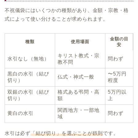
不祝儀袋にはいくつかの種類があり、金額・宗教・格
式によって使い分けることが求められます。
金額の目
種類
使用場面
安
キリスト教式・宗
水引なし（無地）
問わず
教不問
黒白の水引（結び
〜5万円
仏式・神式一般
切り）
程度
双銀の水引（結び
格式ある弔問・高
5万円以
切り）
額
上
関西地方・一部地
黄白の水引
問わず
域
水引は必ず
「結び切り」を選ぶことが鉄則
です。