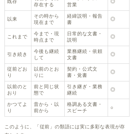
既存
◎
存在する
営業
その時から
経緯説明・報告
以来
◎
現在まで
書
今まで・現
日常的な文書・
これまで
◎
時点まで
説明
今後も継続
業務継続・依頼
引き続き
◎
して
文書
従前どお
以前のとお
契約・公式文
◎
り
りに
書・覚書
以前のと
前と同じ状
引き継ぎ・業務
◎
おり
態で
継続
かつてよ
昔から・以
格調ある文書・
○
り
前から
スピーチ
このように、「従前」の類語には実に多彩な表現が存