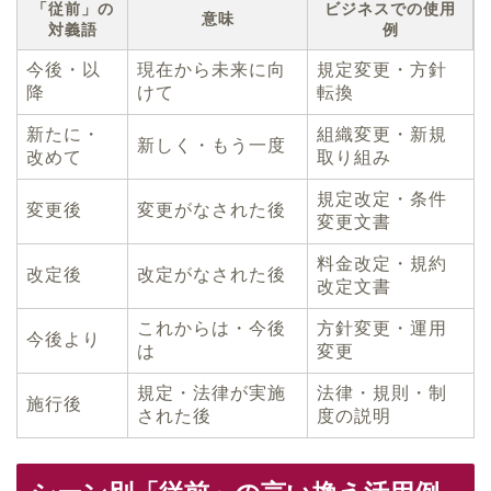
「従前」の
ビジネスでの使用
意味
対義語
例
今後・以
現在から未来に向
規定変更・方針
降
けて
転換
新たに・
組織変更・新規
新しく・もう一度
改めて
取り組み
規定改定・条件
変更後
変更がなされた後
変更文書
料金改定・規約
改定後
改定がなされた後
改定文書
これからは・今後
方針変更・運用
今後より
は
変更
規定・法律が実施
法律・規則・制
施行後
された後
度の説明