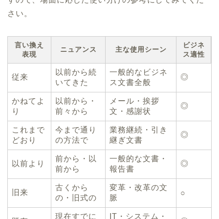
さい。
言い換え
ビジネ
ニュアンス
主な使用シーン
表現
ス適性
以前から続
一般的なビジネ
従来
◎
いてきた
ス文書全般
かねてよ
以前から・
メール・挨拶
◎
り
前々から
文・感謝状
これまで
今まで通り
業務継続・引き
◎
どおり
の方法で
継ぎ文書
前から・以
一般的な文書・
以前より
◎
前から
報告書
古くから
変革・改革の文
旧来
○
の・旧式の
脈
現在すでに
IT・システム・