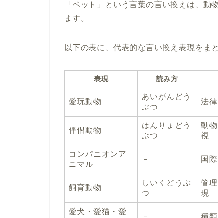
「ペット」という言葉の言い換えは、動
ます。
以下の表に、代表的な言い換え表現をま
表現
読み方
あいがんどう
愛玩動物
法律
ぶつ
はんりょどう
動物
伴侶動物
ぶつ
視
コンパニオンア
－
国際
ニマル
しいくどうぶ
管理
飼育動物
つ
現
愛犬・愛猫・愛
－
種類