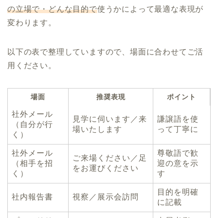
の立場で・どんな目的で
使うかによって最適な表現が
変わります。
以下の表で整理していますので、場面に合わせてご活
用ください。
場面
推奨表現
ポイント
社外メール
見学に伺います／来
謙譲語を使
（自分が行
場いたします
って丁寧に
く）
社外メール
尊敬語で歓
ご来場ください／足
（相手を招
迎の意を示
をお運びください
く）
す
目的を明確
社内報告書
視察／展示会訪問
に記載