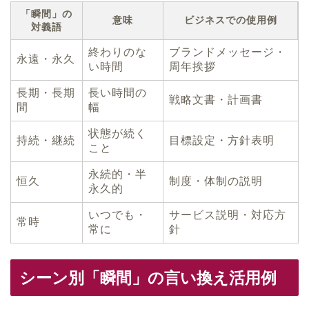
「瞬間」の
意味
ビジネスでの使用例
対義語
終わりのな
ブランドメッセージ・
永遠・永久
い時間
周年挨拶
長期・長期
長い時間の
戦略文書・計画書
間
幅
状態が続く
持続・継続
目標設定・方針表明
こと
永続的・半
恒久
制度・体制の説明
永久的
いつでも・
サービス説明・対応方
常時
常に
針
シーン別「瞬間」の言い換え活用例