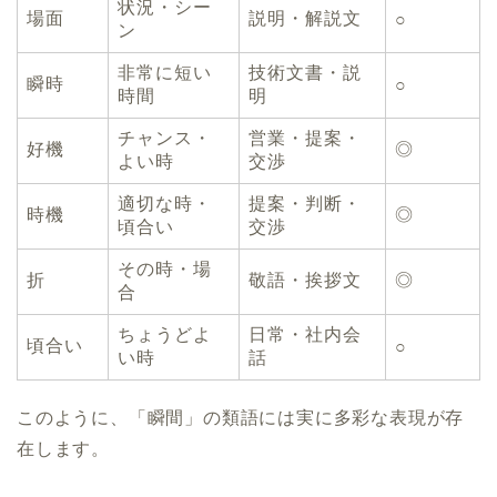
状況・シー
場面
説明・解説文
○
ン
非常に短い
技術文書・説
瞬時
○
時間
明
チャンス・
営業・提案・
好機
◎
よい時
交渉
適切な時・
提案・判断・
時機
◎
頃合い
交渉
その時・場
折
敬語・挨拶文
◎
合
ちょうどよ
日常・社内会
頃合い
○
い時
話
このように、「瞬間」の類語には実に多彩な表現が存
在します。