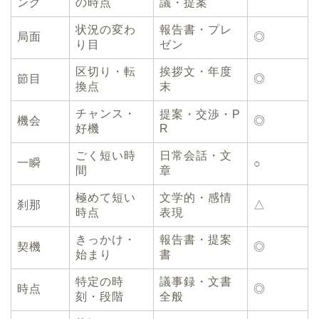
ング
の時点
議・提案
状況の変わ
報告書・プレ
局面
◎
り目
ゼン
区切り・転
挨拶文・年度
節目
◎
換点
末
チャンス・
提案・交渉・P
機会
◎
好機
R
ごく短い時
日常会話・文
一瞬
○
間
章
極めて短い
文学的・感情
刹那
△
時点
表現
きっかけ・
報告書・提案
契機
◎
始まり
書
特定の時
議事録・文書
時点
◎
刻・段階
全般