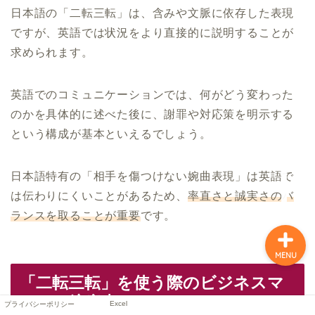
日本語の「二転三転」は、含みや文脈に依存した表現
ですが、英語では状況をより直接的に説明することが
求められます。
英語でのコミュニケーションでは、何がどう変わった
のかを具体的に述べた後に、謝罪や対応策を明示する
という構成が基本といえるでしょう。
プライバシーポリシー
Excel
日本語特有の「相手を傷つけない婉曲表現」は英語で
は伝わりにくいことがあるため、
率直さと誠実さのバ
ランスを取ることが重要
です。
MENU
「二転三転」を使う際のビジネスマ
ナーと注意点
Excel
プライバシーポリシー