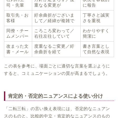
司・先輩
重なる変更が
に報告
取引先・お
紆余曲折がございま
丁寧さと誠実
客様
して／経緯が複雑で
さを重視
同僚・チー
ころころ変わって／
わかりやすく
ムメンバー
右往左往していて
簡潔に
改まった文
度重なるご変更／紆
書き言葉とし
書・メール
余曲折を経て
て自然な表現
この表を参考に、場面ごとに適切な言葉を選ぶように
すると、コミュニケーションの質が高まるでしょう。
肯定的・否定的ニュアンスによる使い分け
「二転三転」の言い換え表現には、否定的なニュアン
スのものと、比較的中立・肯定的なニュアンスのもの