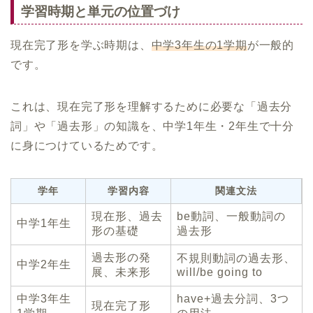
学習時期と単元の位置づけ
現在完了形を学ぶ時期は、
中学3年生の1学期
が一般的
です。
これは、現在完了形を理解するために必要な「過去分
詞」や「過去形」の知識を、中学1年生・2年生で十分
に身につけているためです。
学年
学習内容
関連文法
現在形、過去
be動詞、一般動詞の
中学1年生
形の基礎
過去形
過去形の発
不規則動詞の過去形、
中学2年生
展、未来形
will/be going to
中学3年生
have+過去分詞、3つ
現在完了形