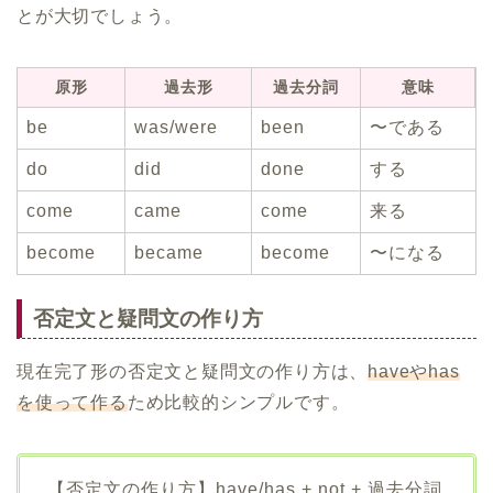
とが大切でしょう。
原形
過去形
過去分詞
意味
be
was/were
been
〜である
do
did
done
する
come
came
come
来る
become
became
become
〜になる
否定文と疑問文の作り方
現在完了形の否定文と疑問文の作り方は、
haveやhas
を使って作る
ため比較的シンプルです。
【否定文の作り方】have/has + not + 過去分詞