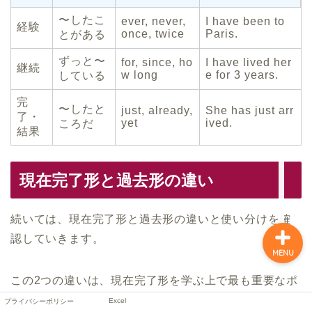
〜したこ
ever, never,
I have been to
経験
once, twice
Paris.
とがある
ずっと〜
for, since, ho
I have lived her
継続
w long
e for 3 years.
している
完
〜したと
just, already,
She has just arr
了・
yet
ived.
ころだ
結果
プライバシーポリシー
Excel
現在完了形と過去形の違い
続いては、現在完了形と過去形の違いと使い分けを確
認していきます。
MENU
この2つの違いは、現在完了形を学ぶ上で最も重要なポ
イントです。
Excel
プライバシーポリシー