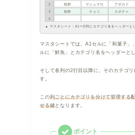
2
桜餅
マシュマロ
アボカド
3
柏餅
チョコ
カボチャ
4
▲ マスタシート：A1〜D列にカテゴリ名をヘッダーと
マスタシートでは、A1セルに「和菓子」、
ルに「鮮魚」とカテゴリ名をヘッダーと
そして各列の2行目以降に、そのカテゴ
す。
この
列ごとにカテゴリを分けて管理する配置
せる鍵
となります。