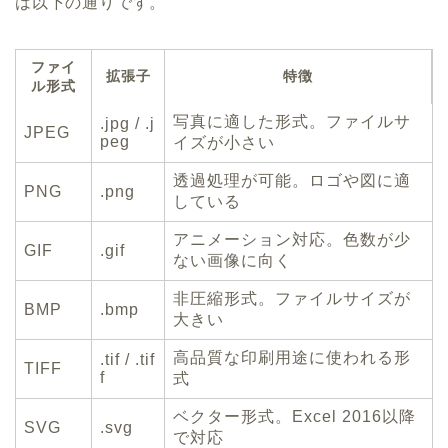
は以下の通りです。
ファイ
拡張子
特徴
ル形式
写真に適した形式。ファイルサ
.jpg / .j
JPEG
peg
イズが小さい
透過処理が可能。ロゴや図に適
PNG
.png
している
アニメーション対応。色数が少
GIF
.gif
ない画像に向く
非圧縮形式。ファイルサイズが
BMP
.bmp
大きい
高品質な印刷用途に使われる形
.tif / .tif
TIFF
f
式
ベクター形式。Excel 2016以降
SVG
.svg
で対応