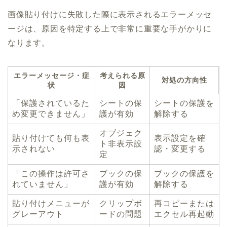
画像貼り付けに失敗した際に表示されるエラーメッセ
ージは、原因を特定する上で非常に重要な手がかりに
なります。
エラーメッセージ・症
考えられる原
対処の方向性
状
因
「保護されているた
シートの保
シートの保護を
め変更できません」
護が有効
解除する
オブジェク
貼り付けても何も表
表示設定を確
ト非表示設
示されない
認・変更する
定
「この操作は許可さ
ブックの保
ブックの保護を
れていません」
護が有効
解除する
貼り付けメニューが
クリップボ
再コピーまたは
グレーアウト
ードの問題
エクセル再起動