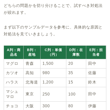
どちらの問題かを切り分けることで、試すべき対処法
が絞れます。
まず以下のサンプルデータを参考に、具体的な原因と
対処法を見ていきましょう。
A列：商
B列：
C列：単価
D列：在
E列：担
品名
産地
（円）
庫数
当者
マグロ
青森
1,500
20
田中
カツオ
高知
980
35
佐藤
ハラス
北海道
1,200
15
鈴木
マシュ
東京
田中
250
100
マロ
チョコ
大阪
300
80
伊藤