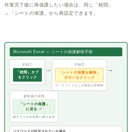
作業完了後に再保護したい場合は、同じ「校閲」
→「シートの保護」から再設定できます。
Microsoft Excel — シートの保護解除手順
手順①
手順②
→
→
「校閲」タブ
「シートの保護を解除」
をクリック
ボタンをクリック
※パスワードなしの場合は即解除
解除後の状態
「シートの保護」
に戻る ✓
右クリックが正常に戻ります
パスワードが設定されている場合